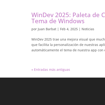
WinDev 2025: Paleta de C
Tema de Windows
por
Juan Barbat
|
Feb 4, 2025
|
Noticias
WinDev 2025 trae una mejora visual que much
que facilita la personalización de nuestras ap
automáticamente el tema de nuestra app con e
« Entradas más antiguas