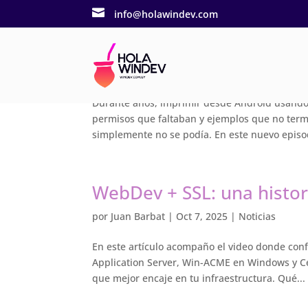

info@holawindev.com
¡Sí imprime en Android!
por
Juan Barbat
|
Oct 24, 2025
|
Noticias
Durante años, imprimir desde Android usando
permisos que faltaban y ejemplos que no ter
simplemente no se podía. En este nuevo episod
WebDev + SSL: una histori
por
Juan Barbat
|
Oct 7, 2025
|
Noticias
En este artículo acompaño el video donde con
Application Server, Win-ACME en Windows y Cert
que mejor encaje en tu infraestructura. Qué...