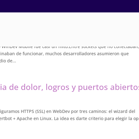
 Impresión ESC/POS con WinDev Mobi
 WinDev Mobile fue casi un mito.Entre sockets que no conectaban
minaban de funcionar, muchos desarrolladores asumieron que
io de...
a de dolor, logros y puertos abierto
figuramos HTTPS (SSL) en WebDev por tres caminos: el wizard del
bot + Apache en Linux. La idea es darte criterio para elegir la o