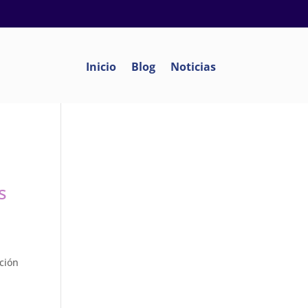
le
Inicio
Blog
Noticias
,
s
pción