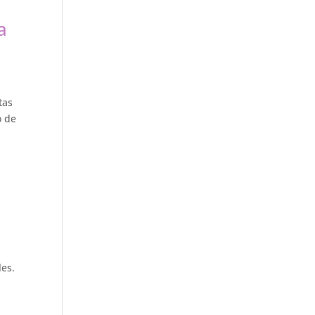
a
tas
o de
les.