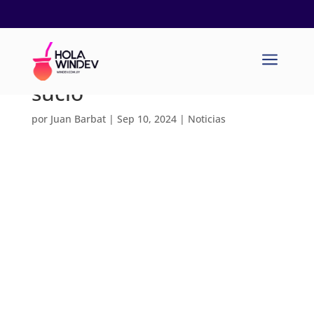
Observer: El patrón que
a
hace TODO el trabajo
sucio
por
Juan Barbat
|
Sep 10, 2024
|
Noticias