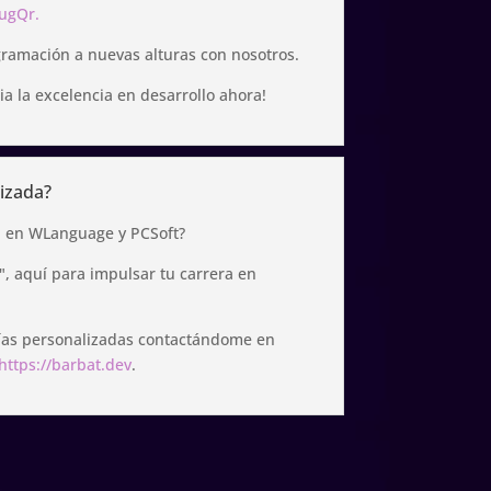
6ugQr.
gramación a nuevas alturas con nosotros.
 la excelencia en desarrollo ahora!
izada?
a en WLanguage y PCSoft?
, aquí para impulsar tu carrera en
orías personalizadas contactándome en
https://barbat.dev
.