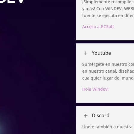
¡Simplemente recompile s
y más!
Con WINDEV, WEBD
fuente se ejecuta en dife
Acceso a PCSoft
L
Youtube
Sumérgete en nuestro cont
en nuestro canal, diseña
cualquier lugar del mund
Hola Windev!
L
Discord
Únete también a nuestra 