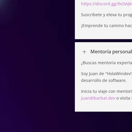
https://discord.gg/9xDAJ
Suscríbete y eleva tu pro
¡Emprende tu camino hacia
L
Mentoría personal
¿Buscas mentoría expert
Soy Juan de "HolaWindev!"
desarrollo de software.
Inicia tu viaje con ment
juan@barbat.dev
o visita